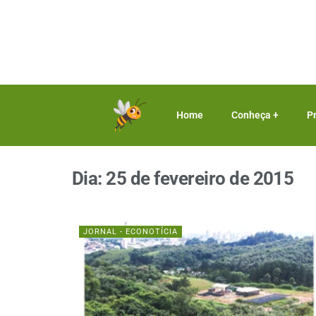
Home
Conheça +
P
Dia:
25 de fevereiro de 2015
JORNAL - ECONOTÍCIA