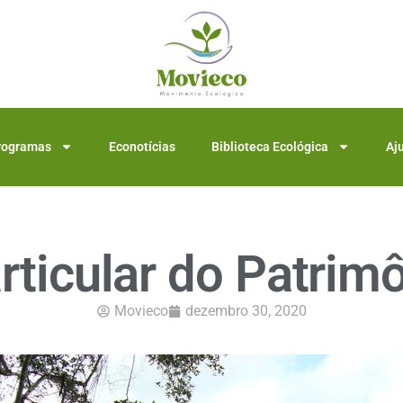
rogramas
Econotícias
Biblioteca Ecológica
Aj
rticular do Patrimô
Movieco
dezembro 30, 2020