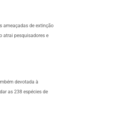
mas ameaçadas de extinção
o atrai pesquisadores e
 também devotada à
udar as 238 espécies de