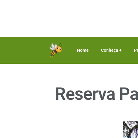
Home
Conheça +
P
Reserva Pa