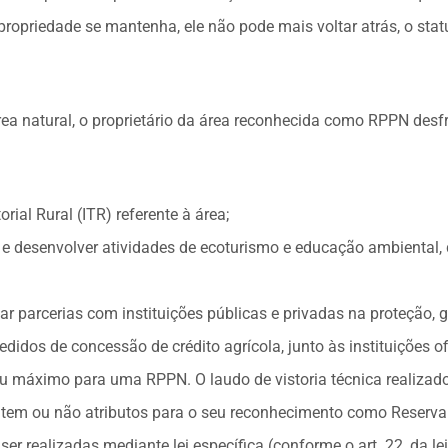
propriedade se mantenha, ele não pode mais voltar atrás, o stat
a natural, o proprietário da área reconhecida como RPPN desfru
rial Rural (ITR) referente à área;
r e desenvolver atividades de ecoturismo e educação ambiental,
ar parcerias com instituições públicas e privadas na proteção, 
edidos de concessão de crédito agrícola, junto às instituições ofi
máximo para uma RPPN. O laudo de vistoria técnica realizado
a tem ou não atributos para o seu reconhecimento como Reserva
er realizadas mediante lei específica (conforme o art. 22, da le