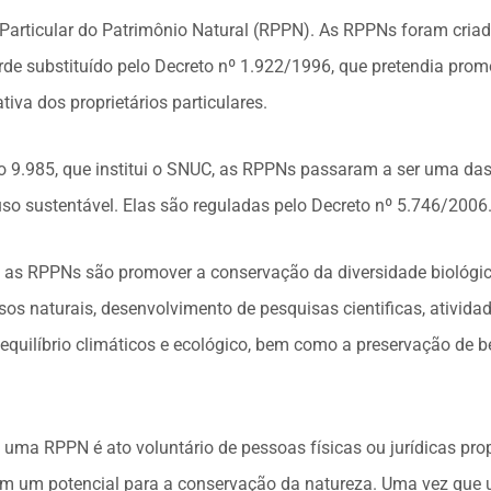
a Particular do Patrimônio Natural (RPPN). As RPPNs foram cri
rde substituído pelo Decreto nº 1.922/1996, que pretendia prom
tiva dos proprietários particulares.
o 9.985, que institui o SNUC, as RPPNs passaram a ser uma das
so sustentável. Elas são reguladas pelo Decreto nº 5.746/2006
m as RPPNs são promover a conservação da diversidade biológic
sos naturais, desenvolvimento de pesquisas cientificas, ativida
quilíbrio climáticos e ecológico, bem como a preservação de b
e uma RPPN é ato voluntário de pessoas físicas ou jurídicas prop
m um potencial para a conservação da natureza. Uma vez que 