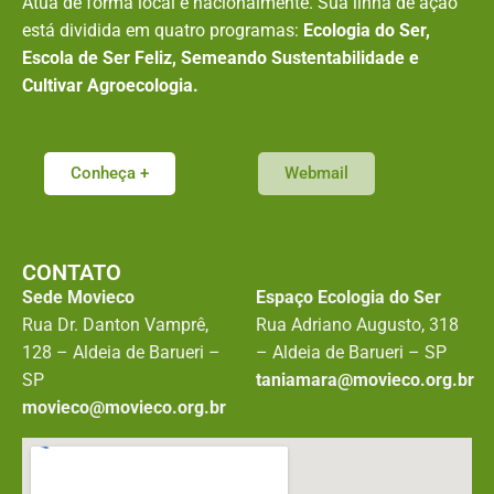
Atua de forma local e nacionalmente. Sua linha de ação
está dividida em quatro programas:
Ecologia do Ser,
Escola de Ser Feliz, Semeando Sustentabilidade e
Cultivar Agroecologia.
Conheça +
Webmail
CONTATO
Sede Movieco
Espaço Ecologia do Ser
Rua Dr. Danton Vamprê,
Rua Adriano Augusto, 318
128 – Aldeia de Barueri –
– Aldeia de Barueri – SP
SP
taniamara@movieco.org.br
movieco@movieco.org.br