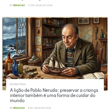
BY
REDACAO
12 DE JULHO DE 2026
ECONOTÍCIA
A lição de Pablo Neruda: preservar a criança
interior também é uma forma de cuidar do
mundo
BY
REDACAO
8 DE JULHO DE 2026