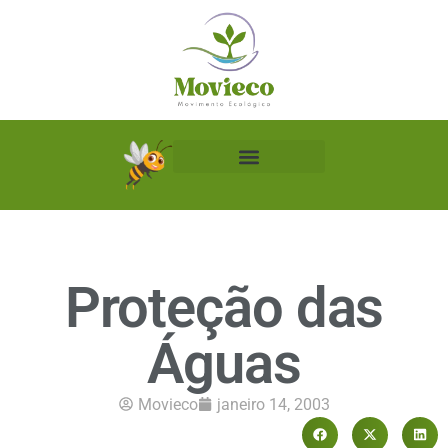
Biblioteca Ecológica
Proteção das
Águas
Movieco
janeiro 14, 2003