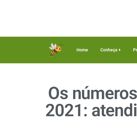
Home
Conheça +
P
Os números 
2021: atend