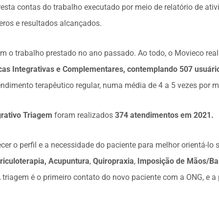
sta contas do trabalho executado por meio de relatório de ativ
eros e resultados alcançados.
m o trabalho prestado no ano passado. Ao todo, o Movieco rea
icas Integrativas e Complementares, contemplando 507 usuár
ndimento terapêutico regular, numa média de 4 a 5 vezes por m
grativo Triagem
foram realizados
374 atendimentos em 2021.
er o perfil e a necessidade do paciente para melhor orientá-lo s
riculoterapia,
Acupuntura
,
Quiropraxia
,
Imposição de Mãos/Bar
 triagem é o primeiro contato do novo paciente com a ONG, e a p