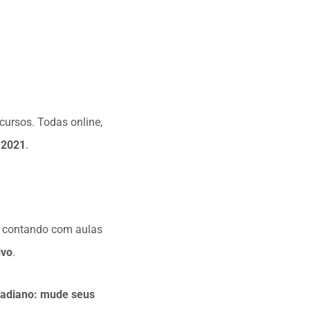
 cursos. Todas online,
 2021
.
, contando com aulas
ivo
.
rcadiano: mude seus