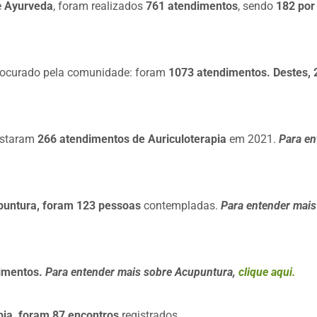
e
Ayurveda
, foram realizados
761 atendimentos
, sendo
182 por
rocurado pela comunidade: foram
1073 atendimentos. Destes, 2
restaram
266 atendimentos de Auriculoterapia
em 2021.
Para en
untura, foram 123 pessoas
contempladas.
Para entender mai
imentos.
Para entender mais sobre
Acupuntura
,
clique aqui.
ia, foram 87 encontros
registrados.