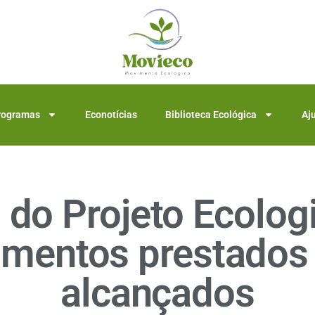
rogramas
Econotícias
Biblioteca Ecológica
Aj
do Projeto Ecolog
imentos prestados 
alcançados